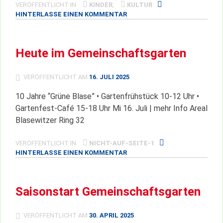
VERÖFFENTLICHT IN
KINDER
,
KULTUR
ZU
HINTERLASSE EINEN KOMMENTAR
ADVENT
IM
GEMEINSCHAFTSGARTEN
Heute im Gemeinschaftsgarten
VERÖFFENTLICHT AM
16. JULI 2025
10 Jahre “Grüne Blase” • Gartenfrühstück 10-12 Uhr •
Gartenfest-Café 15-18 Uhr Mi 16. Juli | mehr Info Areal
Blasewitzer Ring 32
VERÖFFENTLICHT IN
NICHT-AUF-SEITE-1
ZU
HINTERLASSE EINEN KOMMENTAR
HEUTE
IM
GEMEINSCHAFTSGARTEN
Saisonstart Gemeinschaftsgarten
VERÖFFENTLICHT AM
30. APRIL 2025