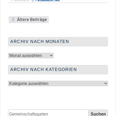
WOHNEN
1 KOMMENTAR
1:1
TEST
FÜR
Beitragsnavigation
Ältere Beiträge
GEMEINSCHAFTSGARTEN
ARCHIV NACH MONATEN
Archiv
nach
Monaten
ARCHIV NACH KATEGORIEN
Archiv
nach
Kategorien
Suchen