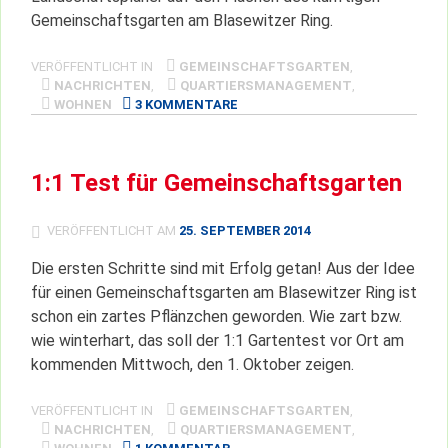
Gemeinschaftsgarten am Blasewitzer Ring.
VERÖFFENTLICHT IN
GEMEINSCHAFTSGARTEN
,
NACHRICHTEN
,
QUARTIERSMANAGEMENT
,
ZU
WOHNEN
3 KOMMENTARE
GEMEINSCHAFTSGARTEN:
1.
TEST
1:1 Test für Gemeinschaftsgarten
BESTANDEN!
VERÖFFENTLICHT AM
25. SEPTEMBER 2014
Die ersten Schritte sind mit Erfolg getan! Aus der Idee
für einen Gemeinschaftsgarten am Blasewitzer Ring ist
schon ein zartes Pflänzchen geworden. Wie zart bzw.
wie winterhart, das soll der 1:1 Gartentest vor Ort am
kommenden Mittwoch, den 1. Oktober zeigen.
VERÖFFENTLICHT IN
GEMEINSCHAFTSGARTEN
,
NACHRICHTEN
,
QUARTIERSMANAGEMENT
,
ZU