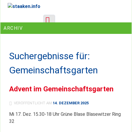
Skip
Ein Projekt des Gemeinwesenvereins Heerstraße Nord
to
content
ARCHIV
Suchergebnisse für:
Gemeinschaftsgarten
Advent im Gemeinschaftsgarten
VERÖFFENTLICHT AM
14. DEZEMBER 2025
Mi 17. Dez. 15.30-18 Uhr Grüne Blase Blasewitzer Ring
32