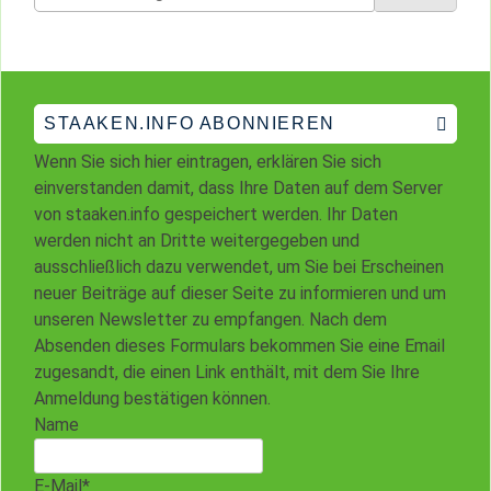
nach:
STAAKEN.INFO ABONNIEREN
Wenn Sie sich hier eintragen, erklären Sie sich
einverstanden damit, dass Ihre Daten auf dem Server
von staaken.info gespeichert werden. Ihr Daten
werden nicht an Dritte weitergegeben und
ausschließlich dazu verwendet, um Sie bei Erscheinen
neuer Beiträge auf dieser Seite zu informieren und um
unseren Newsletter zu empfangen. Nach dem
Absenden dieses Formulars bekommen Sie eine Email
zugesandt, die einen Link enthält, mit dem Sie Ihre
Anmeldung bestätigen können.
Name
E-Mail*