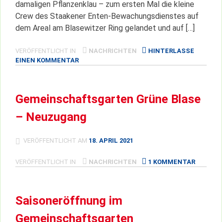
damaligen Pflanzenklau – zum ersten Mal die kleine
Crew des Staakener Enten-Bewachungsdienstes auf
dem Areal am Blasewitzer Ring gelandet und auf […]
VERÖFFENTLICHT IN
NACHRICHTEN
HINTERLASSE
ZU
EINEN KOMMENTAR
ENTENWACHE
IM
GEMEINSCHAFTSGARTEN
Gemeinschaftsgarten Grüne Blase
– Neuzugang
VERÖFFENTLICHT AM
18. APRIL 2021
ZU
VERÖFFENTLICHT IN
NACHRICHTEN
1 KOMMENTAR
GEMEIN
GRÜNE
BLASE
Saisoneröffnung im
–
NEUZU
Gemeinschaftsgarten